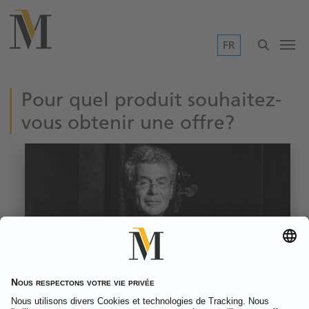
Saut au contenu principal
FR
Pour quel produit souhaitez-
vous obtenir une offre?